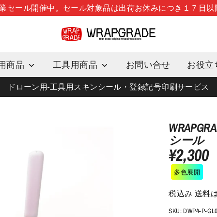
季休業セール開催中。セール対象品は出荷お休みにつき１７日
用商品
工具用商品
お問い合せ
お役立
ドローン用-工具用スキンシール・登録記号印刷サービス
WRAPGR
シール
¥2,300
多色展開
税込み
送料
SKU:
DWP4-P-GL