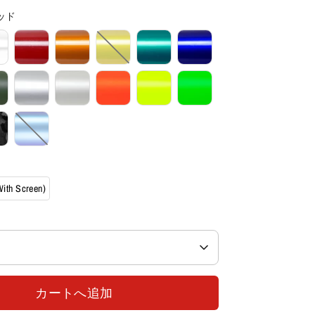
ッド
ith Screen)
カートへ追加