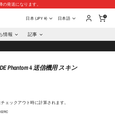
以降の発送になります。
0
言語
日本 (JPY ¥)
日本語
ち情報
記事
ADE Phantom 4 送信機用 スキン
はチェックアウト時に計算されます。
002RC