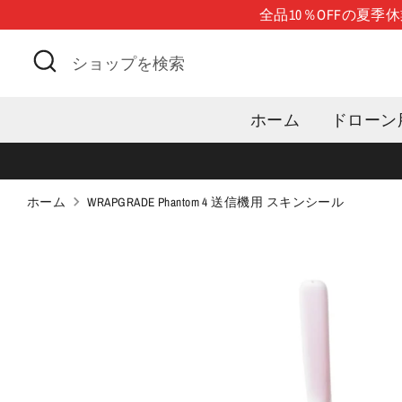
コ
全品10％OFFの夏
ン
検
シ
テ
索
ョ
ン
ッ
ツ
ホーム
ドローン
プ
に
を
移
検
動
索
ホーム
WRAPGRADE Phantom 4 送信機用 スキンシール