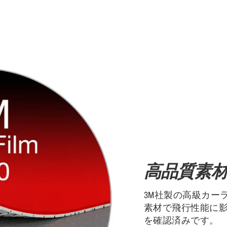
高品質素
3M社製の高級カー
素材で飛行性能に
を確認済みです。