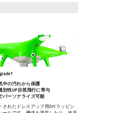
pgrade?
気中の汚れから保護
識別性UP目視飛行に寄与
でパーソナライズ可能
トされたドレスアップ用DIYラッピン
シールです。機体を塗装したり、改造