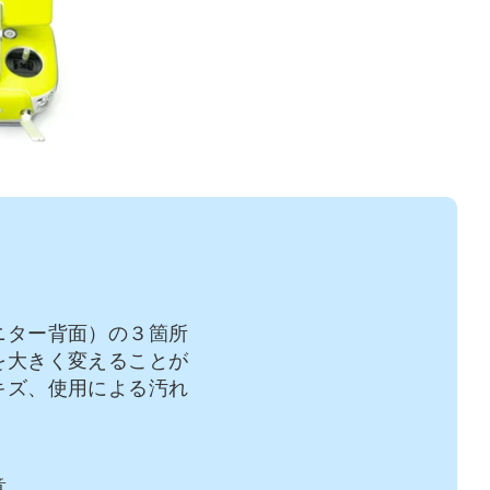
ニター背面）の３箇所
を大きく変えることが
キズ、使用による汚れ
意。