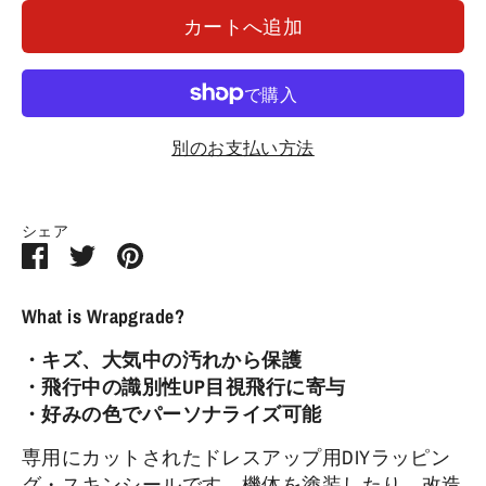
カートへ追加
別のお支払い方法
シェア
Facebook
Twitter
Pin
で
で
す
シ
シ
る
What is Wrapgrade?
ェ
ェ
・キズ、大気中の汚れから保護
ア
ア
・飛行中の識別性UP目視飛行に寄与
・好みの色でパーソナライズ可能
専用にカットされたドレスアップ用DIYラッピン
グ・スキンシールです。機体を塗装したり、改造