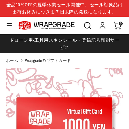
コ
全品10％OFFの夏季休業セール開催中。セール対象品は
言
ン
日本 (JPY ¥)
出荷お休みにつき１７日以降の発送になります。
日本語
語
テ
シ
検
ン
0
検
シ
ョ
索
ツ
索
ョ
ッ
に
ドローン用-工具用スキンシール・登録記号印刷サー
ッ
プ
移
ビス
プ
を
動
を
検
ホーム
Wrapgradeのギフトカード
検
索
索