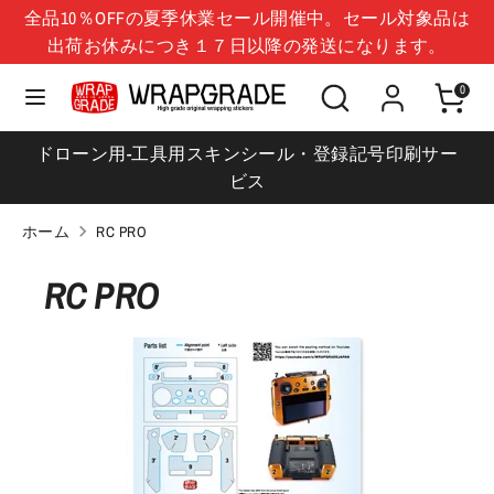
コ
全品10％OFFの夏季休業セール開催中。セール対象品は
言
ン
日本 (JPY ¥)
出荷お休みにつき１７日以降の発送になります。
日本語
語
テ
シ
検
ン
0
検
シ
ョ
索
ツ
索
ョ
ッ
に
ドローン用-工具用スキンシール・登録記号印刷サー
ッ
プ
移
ビス
プ
を
動
を
検
ホーム
RC PRO
検
索
索
RC PRO