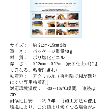
サイズ： 約 21cm×15cm 2枚
重 さ： パッケージ重量40ｇ
材 質： ポリ塩化ビニル
厚 さ： 0.12mm～0.17mm (表面仕上げによ
り異なる。粘着剤含む)
粘着剤： アクリル系（再剥離で糊が残り
にくい専用粘着剤）
対応環境温度： -30～107℃瞬間, 連続は
70℃
耐候性目安： 約３年 （施工方法や使用
環境により、この値より短くなる場合があ