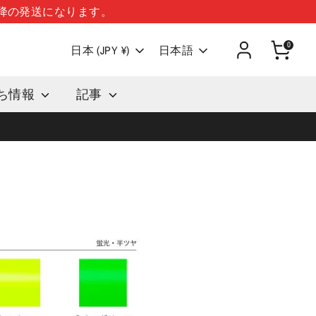
以降の発送になります。
0
言語
日本 (JPY ¥)
日本語
ち情報
記事