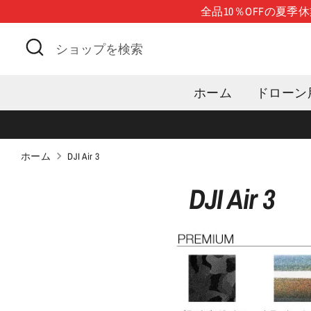
コ
全品10％OFFの夏
ン
検
シ
テ
索
ョ
ン
ッ
ツ
ホーム
ドローン
プ
に
を
移
検
動
索
ホーム
DJI Air 3
DJI Air 3