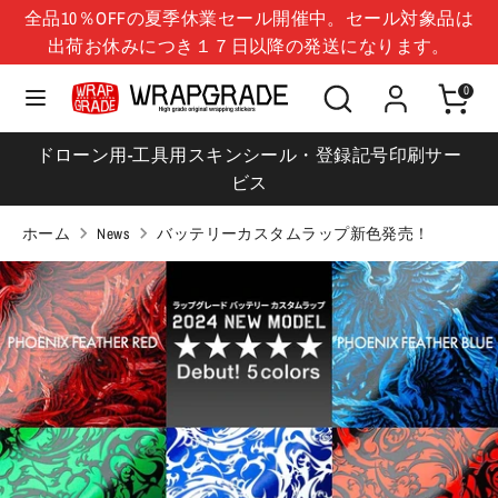
コ
全品10％OFFの夏季休業セール開催中。セール対象品は
言
ン
日本 (JPY ¥)
出荷お休みにつき１７日以降の発送になります。
日本語
語
テ
シ
検
ン
0
検
シ
ョ
索
ツ
索
ョ
ッ
に
ドローン用-工具用スキンシール・登録記号印刷サー
ッ
プ
移
ビス
プ
を
動
を
検
ホーム
News
バッテリーカスタムラップ新色発売！
検
索
索