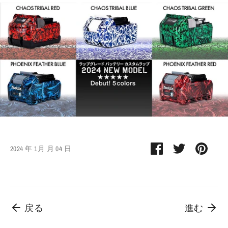
Facebook
Twitter
Pin
2024 年 1月 月 04 日
で
で
す
シ
シ
る
ェ
ェ
ア
ア
戻る
進む