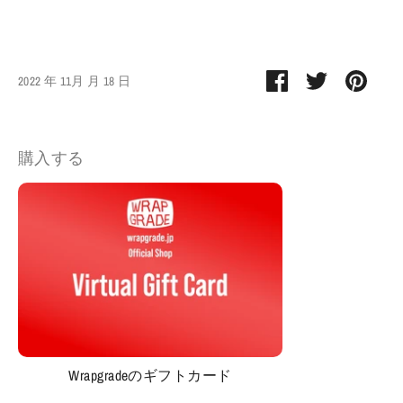
Facebook
Twitter
Pin
2022 年 11月 月 18 日
で
で
す
シ
シ
る
ェ
ェ
購入する
ア
ア
Wrapgradeのギフトカード