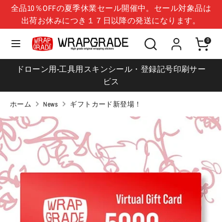
コ
全品10％OFFの夏季休業セール開催中。セール対象品は
言
ン
日本 (JPY ¥)
出荷お休みにつき１７日以降の発送になります。
日本語
語
テ
シ
検
ン
0
検
シ
ョ
索
ツ
索
ョ
ッ
に
ドローン用-工具用スキンシール・登録記号印刷サー
ッ
プ
移
ビス
プ
を
動
を
検
ホーム
News
ギフトカード新登場！
検
索
索