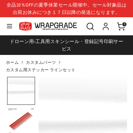
コ
全品10％OFFの夏季休業セール開催中。セール対象品は
言
ン
日本 (JPY ¥)
出荷お休みにつき１７日以降の発送になります。
日本語
語
テ
シ
検
ン
0
検
シ
ョ
索
ツ
索
ョ
ッ
に
ドローン用-工具用スキンシール・登録記号印刷サー
ッ
プ
移
ビス
プ
を
動
を
検
ホーム
カスタムパーツ
検
索
カスタム用ステッカー ラインセット
索